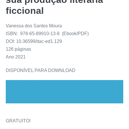
ficcional
Vanessa dos Santos Moura
ISBN: 978-65-89910-13-8 (Ebook/PDF)
DOI: 10.36599/itac-ed1.129
126 páginas
Ano 2021
DISPONÍVEL PARA DOWNLOAD
Josué Guimarães: Uma análise de sua trajetória político-
intelectual e de sua produção literária ficcional (560
downloads )
GRATUITO!