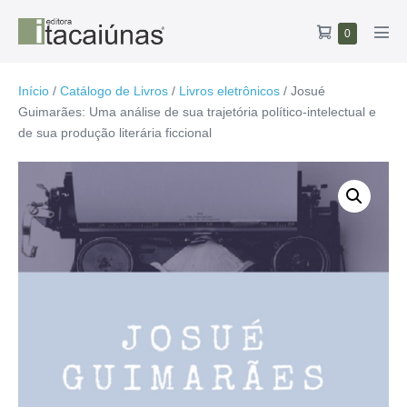
Ir
Carrinho
Itens
0
para
Alte
no
de
o
men
carrinho
compras
conteúdo
Início
/
Catálogo de Livros
/
Livros eletrônicos
/ Josué
Guimarães: Uma análise de sua trajetória político-intelectual e
de sua produção literária ficcional