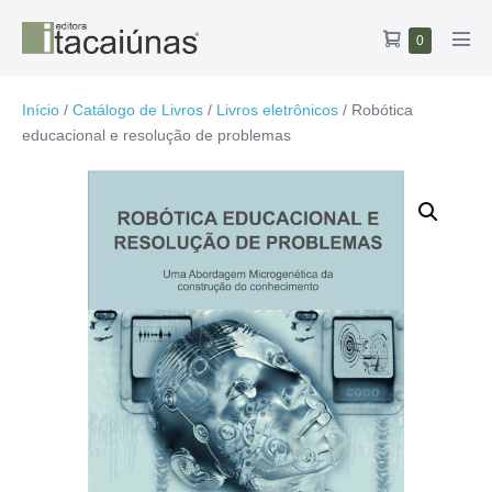
Ir
Carrinho
Itens
0
para
Alte
no
de
o
men
carrinho
compras
conteúdo
Início
/
Catálogo de Livros
/
Livros eletrônicos
/ Robótica
educacional e resolução de problemas