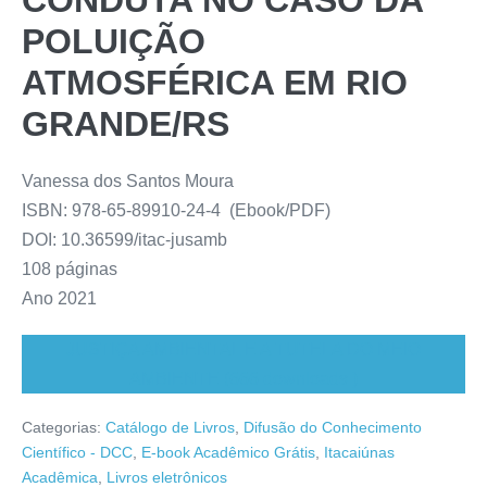
CONDUTA NO CASO DA
POLUIÇÃO
ATMOSFÉRICA EM RIO
GRANDE/RS
Vanessa dos Santos Moura
ISBN: 978-65-89910-24-4 (Ebook/PDF)
DOI: 10.36599/itac-jusamb
108 páginas
Ano 2021
JUSTIÇA AMBIENTAL E A TUTELA DO MEIO
AMBIENTE (666 downloads )
Categorias:
Catálogo de Livros
,
Difusão do Conhecimento
Científico - DCC
,
E-book Acadêmico Grátis
,
Itacaiúnas
Acadêmica
,
Livros eletrônicos