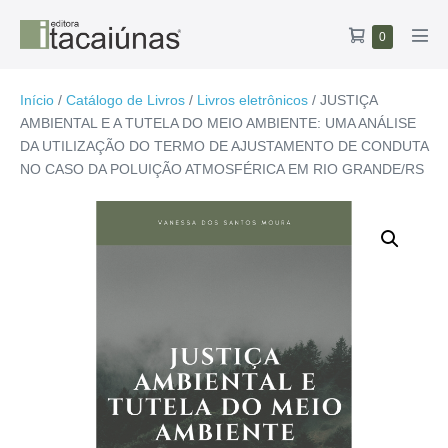
Ir
Carrinho
Itens
0
para
Alte
no
de
o
men
carrinho
compras
conteúdo
Início
/
Catálogo de Livros
/
Livros eletrônicos
/ JUSTIÇA
AMBIENTAL E A TUTELA DO MEIO AMBIENTE: UMA ANÁLISE
DA UTILIZAÇÃO DO TERMO DE AJUSTAMENTO DE CONDUTA
NO CASO DA POLUIÇÃO ATMOSFÉRICA EM RIO GRANDE/RS