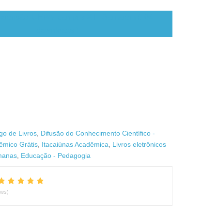
xtensão: UEPA- campus XII - Santarém (1041
downloads )
go de Livros
,
Difusão do Conhecimento Científico -
êmico Grátis
,
Itacaiúnas Acadêmica
,
Livros eletrônicos
manas
,
Educação - Pedagogia
ews)