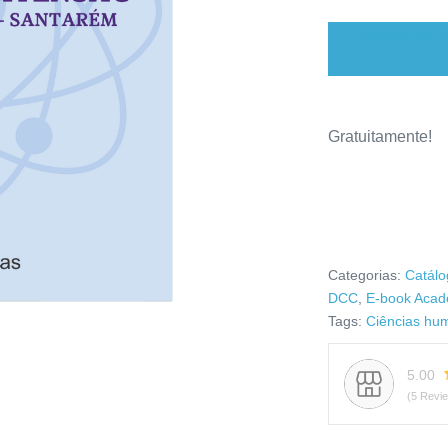
Manual da E
Gratuitamente!
Categorias:
Catálo
DCC
,
E-book Acad
Tags:
Ciências hu
5.00
(5 Revi