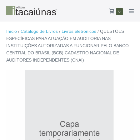
Ir
Carrinho
Itens
0
para
Alte
no
de
o
men
carrinho
compras
conteúdo
Início
/
Catálogo de Livros
/
Livros eletrônicos
/ QUESTÕES
ESPECÍFICAS PARA ATUAÇÃO EM AUDITORIA NAS
INSTITUIÇÕES AUTORIZADAS A FUNCIONAR PELO BANCO
CENTRAL DO BRASIL (BCB) CADASTRO NACIONAL DE
AUDITORES INDEPENDENTES (CNAI)