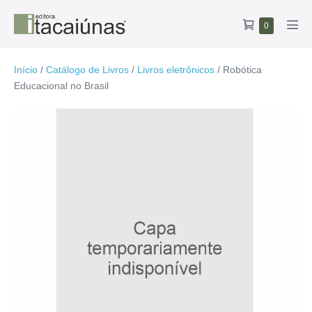
Ir
Carrinho
Itens
0
para
Alte
no
de
o
men
carrinho
compras
conteúdo
Início
/
Catálogo de Livros
/
Livros eletrônicos
/ Robótica
Educacional no Brasil