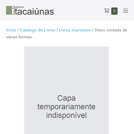
Ir
Carrinho
Itens
0
para
Alte
no
de
o
men
carrinho
compras
conteúdo
Início
/
Catálogo de Livros
/
Livros impressos
/ Viseu contada de
várias formas