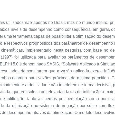
mais utilizados não apenas no Brasil, mas no mundo inteiro, p
 baixos níveis de desempenho como consequência, em geral,
r uma ferramenta capaz de possibilitar a otimização do desemp
ço e respectivos prognósticos dos parâmetros de desempenho d
 cinemáticas, implementado nesta pesquisa com base no des
 (1997) foi utilizada para avaliar os parâmetros de desempe
ELPHI 5.0 e denominado SASIS, “Software Aplicado à Simulação 
 resultados demonstraram que a vazão aplicada exerce infl
penhos ocorrido para vazões próximas da mínima permitida. 
 o comprimento e a declividade não interferem de forma decisi
, ainda, que em solos com elevadas taxas de infiltração a maio
 de infiltração, tanto as perdas por percolação como por e
e da otimização no sistema de irrigação por sulco com flux
is de desempenho através da otimização. O modelo desenvolvi