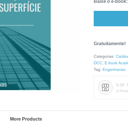
Baixe o e-book:
MODELO 
Gratuitamente!
Categorias:
Catálo
DCC
,
E-book Acad
Tag:
Engenharias
5.00
(5 Revi
More Products