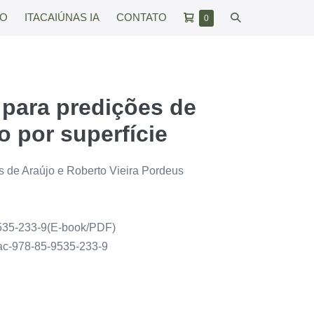
Carrinho
Alternar
RO
ITACAIÚNAS IA
CONTATO
Itens
0
no
de
pesquisar
carrinho
compras
para predições de
ão por superfície
s de Araújo e Roberto Vieira Pordeus
s
535-233-9(E-book/PDF)
tac-978-85-9535-233-9