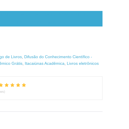
PARA PREDIÇÕES DE IRRIGAÇÃO POR
SUPERFÍCIE (1173 downloads )
go de Livros
,
Difusão do Conhecimento Científico -
êmico Grátis
,
Itacaiúnas Acadêmica
,
Livros eletrônicos
ews)