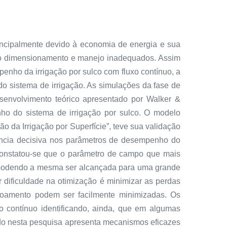
rincipalmente devido à economia de energia e sua
 do dimensionamento e manejo inadequados. Assim
enho da irrigação por sulco com fluxo contínuo, a
o sistema de irrigação. As simulações da fase de
envolvimento teórico apresentado por Walker &
nho do sistema de irrigação por sulco. O modelo
da Irrigação por Superfície”, teve sua validação
uência decisiva nos parâmetros de desempenho do
Constatou-se que o parâmetro de campo que mais
va, podendo a mesma ser alcançada para uma grande
r dificuldade na otimização é minimizar as perdas
scoamento podem ser facilmente minimizadas. Os
o contínuo identificando, ainda, que em algumas
do nesta pesquisa apresenta mecanismos eficazes