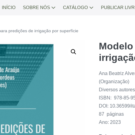
INÍCIO
SOBRE NÓS
CATÁLOGO
PUBLICAR LIV
ara predições de irrigação por superfície
Modelo 
irrigaç
Ana Beatriz Alve
(Organização)
Diversos autore
ISBN: 978-85-9
DOI: 10.36599/i
87 páginas
Ano: 2023