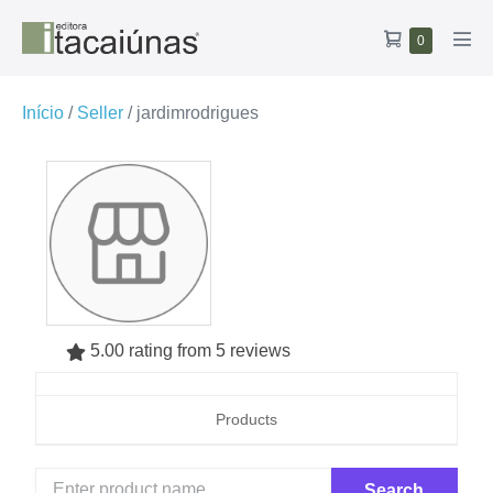
Ir
Carrinho
Itens
0
para
Alte
no
de
o
men
carrinho
compras
conteúdo
Início
/
Seller
/ jardimrodrigues
5.00 rating from 5 reviews
Products