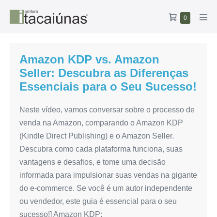
Ir
Carrinho
Itens
0
para
Alte
no
de
o
men
carrinho
compras
conteúdo
Amazon KDP vs. Amazon
Seller: Descubra as Diferenças
Essenciais para o Seu Sucesso!
Neste vídeo, vamos conversar sobre o processo de
venda na Amazon, comparando o Amazon KDP
(Kindle Direct Publishing) e o Amazon Seller.
Descubra como cada plataforma funciona, suas
vantagens e desafios, e tome uma decisão
informada para impulsionar suas vendas na gigante
do e-commerce. Se você é um autor independente
ou vendedor, este guia é essencial para o seu
sucesso!] Amazon KDP: