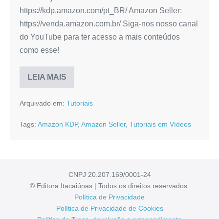
https://kdp.amazon.com/pt_BR/ Amazon Seller:
https://venda.amazon.com.br/ Siga-nos nosso canal
do YouTube para ter acesso a mais conteúdos
como esse!
LEIA MAIS
Amazon
KDP
vs.
Arquivado em:
Tutoriais
Amazon
Seller:
Descubra
Tags:
Amazon KDP
,
Amazon Seller
,
Tutoriais em Vídeos
as
Diferenças
Essenciais
para
o
Seu
Sucesso!
CNPJ 20.207.169/0001-24
© Editora Itacaiúnas | Todos os direitos reservados.
Política de Privacidade
Política de Privacidade de Cookies