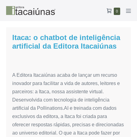
Ir
Carrinho
Itens
0
para
Alte
no
de
o
men
carrinho
compras
conteúdo
Itaca: o chatbot de inteligência
artificial da Editora Itacaiúnas
Itaca:
o
A Editora Itacaiúnas acaba de lançar um recurso
chatbot
inovador para facilitar a vida de autores, leitores e
de
parceiros: a Itaca, nossa assistente virtual.
inteligência
Desenvolvida com tecnologia de inteligência
artificial
artificial da Pollinations.AI e treinada com dados
da
exclusivos da editora, a Itaca foi criada para
Editora
oferecer respostas rápidas, precisas e direcionadas
Itacaiúnas
ao universo editorial. O que a Itaca pode fazer por