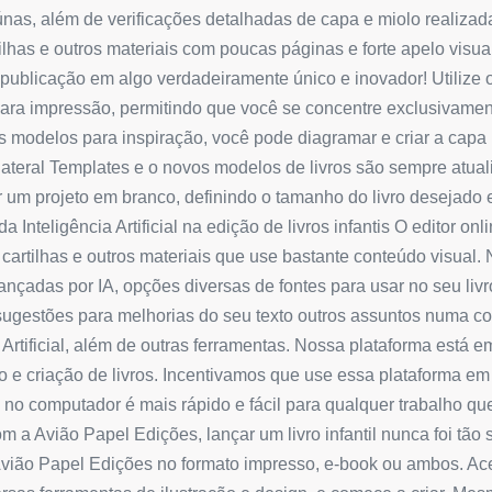
iúnas, além de verificações detalhadas de capa e miolo realiza
rtilhas e outros materiais com poucas páginas e forte apelo visu
publicação em algo verdadeiramente único e inovador! Utilize 
ara impressão, permitindo que você se concentre exclusivamen
os modelos para inspiração, você pode diagramar e criar a cap
u lateral Templates e o novos modelos de livros são sempre 
iar um projeto em branco, definindo o tamanho do livro desejad
Inteligência Artificial na edição de livros infantis O editor onli
as, cartilhas e outros materiais que use bastante conteúdo visua
avançadas por IA, opções diversas de fontes para usar no seu liv
dir sugestões para melhorias do seu texto outros assuntos numa 
Artificial, além de outras ferramentas. Nossa plataforma está 
e criação de livros. Incentivamos que use essa plataforma em
no computador é mais rápido e fácil para qualquer trabalho qu
m a Avião Papel Edições, lançar um livro infantil nunca foi tão 
al Avião Papel Edições no formato impresso, e-book ou ambos. A