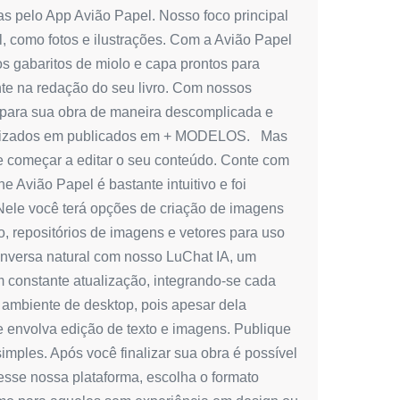
das pelo App Avião Papel. Nosso foco principal
al, como fotos e ilustrações. Com a Avião Papel
os gabaritos de miolo e capa prontos para
te na redação do seu livro. Com nossos
a para sua obra de maneira descomplicada e
atualizados em publicados em + MODELOS. Mas
o e começar a editar o seu conteúdo. Conte com
ne Avião Papel é bastante intuitivo e foi
l. Nele você terá opções de criação de imagens
ro, repositórios de imagens e vetores para uso
conversa natural com nosso LuChat IA, um
em constante atualização, integrando-se cada
 ambiente de desktop, pois apesar dela
e envolva edição de texto e imagens. Publique
simples. Após você finalizar sua obra é possível
cesse nossa plataforma, escolha o formato