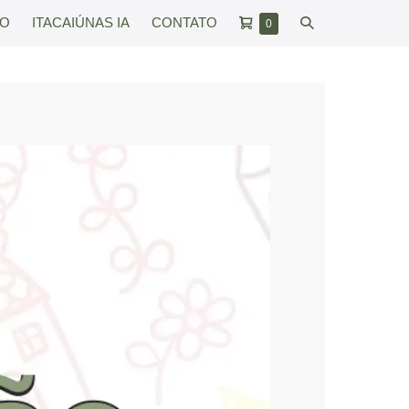
Carrinho
Alternar
RO
ITACAIÚNAS IA
CONTATO
Itens
0
no
de
pesquisar
carrinho
compras