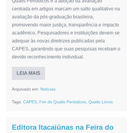
Qualis Periódicos e a adoção da avaliação
centrada em artigos marcam um salto qualitativo na
avaliação da pós‑graduação brasileira,
promovendo maior justiça, transparência e impacto
acadêmico. Pesquisadores e instituições devem se
adequar às novas diretrizes publicadas pela
CAPES, garantindo que suas pesquisas recebam o
devido reconhecimento individual.
LEIA MAIS
Fim
do
Qualis
Arquivado em:
Notícias
Periódicos:
A
Nova
Tags:
CAPES
,
Fim do Qualis Periódicos
,
Qualis Livros
Era
da
Avaliação
de
Artigos
Editora Itacaiúnas na Feira do
na
CAPES