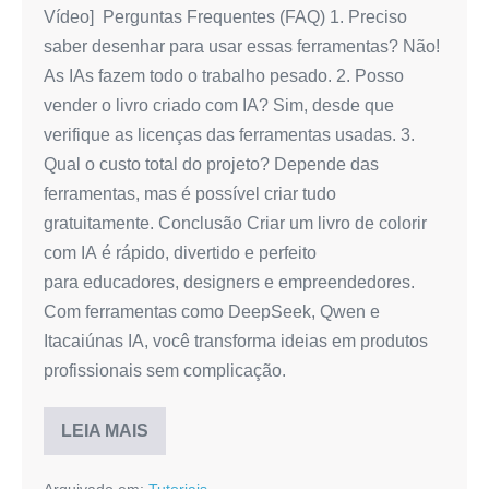
Vídeo] Perguntas Frequentes (FAQ) 1. Preciso
saber desenhar para usar essas ferramentas? Não!
As IAs fazem todo o trabalho pesado. 2. Posso
vender o livro criado com IA? Sim, desde que
verifique as licenças das ferramentas usadas. 3.
Qual o custo total do projeto? Depende das
ferramentas, mas é possível criar tudo
gratuitamente. Conclusão Criar um livro de colorir
com IA é rápido, divertido e perfeito
para educadores, designers e empreendedores.
Com ferramentas como DeepSeek, Qwen e
Itacaiúnas IA, você transforma ideias em produtos
profissionais sem complicação.
LEIA MAIS
Como
Criar
um
Arquivado em:
Tutoriais