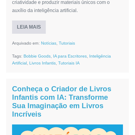
criatividade e produzir materiais únicos com o
auxílio da inteligência artificial.
LEIA MAIS
Crie
Livros
de
Arquivado em:
Notícias
,
Tutoriais
Colorir
Incríveis
com
Tags:
Bobbie Goods
,
IA para Escritores
,
Inteligência
Inteligência
Artificial
Artificial
,
Livros Infantis
,
Tutoriais IA
–
Ferramenta
Gratuita
da
Editora
Conheça o Criador de Livros
Itacaiúnas
Infantis com IA: Transforme
Sua Imaginação em Livros
Incríveis
Conheça