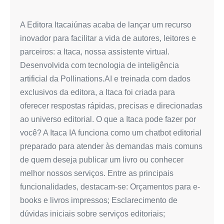
Itaca:
o
A Editora Itacaiúnas acaba de lançar um recurso
chatbot
inovador para facilitar a vida de autores, leitores e
de
parceiros: a Itaca, nossa assistente virtual.
inteligência
Desenvolvida com tecnologia de inteligência
artificial
artificial da Pollinations.AI e treinada com dados
da
exclusivos da editora, a Itaca foi criada para
Editora
oferecer respostas rápidas, precisas e direcionadas
Itacaiúnas
ao universo editorial. O que a Itaca pode fazer por
você? A Itaca IA funciona como um chatbot editorial
preparado para atender às demandas mais comuns
de quem deseja publicar um livro ou conhecer
melhor nossos serviços. Entre as principais
funcionalidades, destacam-se: Orçamentos para e-
books e livros impressos; Esclarecimento de
dúvidas iniciais sobre serviços editoriais;