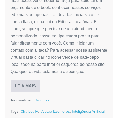
mais acessível e moderno. Seja para solicitar um
orçamento de e-book, conhecer nossos serviços
editoriais ou apenas tirar dúvidas iniciais, conte
com a Itaca, o chatbot da Editora Itacaiúnas. E,
claro, sempre que precisar de um atendimento
personalizado, nossa equipe estará pronta para
falar diretamente com você. Como iniciar um
contato com a Itaca? Para acessar nossa assistente
virtual basta clicar no ícone verde de bate-papo
localizado na parte inferior esquerda do nosso site.
Qualquer dúvida estamos à disposição.
LEIA MAIS
Itaca:
o
chatbot
Arquivado em:
Notícias
de
inteligência
artificial
Tags:
Chatbot IA
,
IA para Escritores
,
Inteligência Artificial
,
da
Editora
Itaca