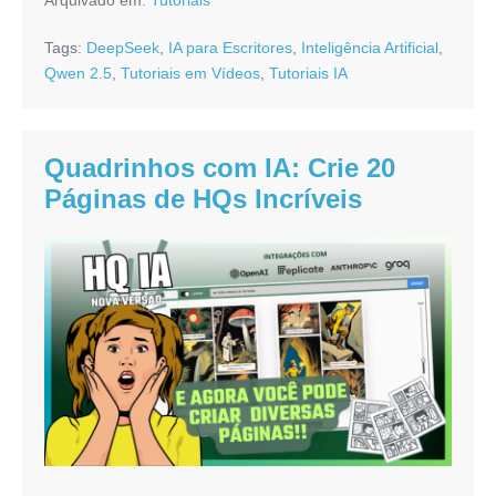
Livro
de
Colorir
Tags:
DeepSeek
,
IA para Escritores
,
Inteligência Artificial
,
com
IA
Qwen 2.5
,
Tutoriais em Vídeos
,
Tutoriais IA
em
7
Passos
Simples
Quadrinhos com IA: Crie 20
Páginas de HQs Incríveis
Quadrinhos
com
IA:
Crie
20
Páginas
de
HQs
Incríveis