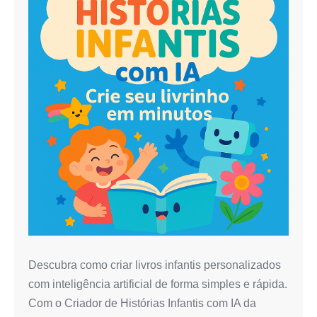
o
Criador
de
Livros
Infantis
com
IA:
Transforme
Sua
Imaginação
em
Livros
Incríveis
Descubra como criar livros infantis personalizados
com inteligência artificial de forma simples e rápida.
Com o Criador de Histórias Infantis com IA da