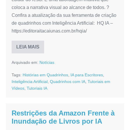
coloca a narrativa visual ao alcance de todos. ?
Confira a atualização da sua ferramenta de criação
de quadrinhos com Inteligência Artificial: HQ IA –
https://editoraitacaiunas.com.br/hqia/
LEIA MAIS
Quadrinhos
com
IA:
Arquivado em:
Notícias
Crie
20
Páginas
Tags:
Histórias em Quadrinhos
,
IA para Escritores
,
de
HQs
Inteligência Artificial
,
Quadrinhos com IA
,
Tutoriais em
Incríveis
Vídeos
,
Tutoriais IA
Restrições da Amazon Frente à
Inundação de Livros por IA