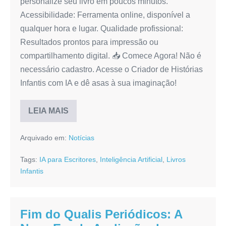
personalize seu livro em poucos minutos.
Acessibilidade: Ferramenta online, disponível a
qualquer hora e lugar. Qualidade profissional:
Resultados prontos para impressão ou
compartilhamento digital. 📥 Comece Agora! Não é
necessário cadastro. Acesse o Criador de Histórias
Infantis com IA e dê asas à sua imaginação!
LEIA MAIS
Conheça
o
Criador
Arquivado em:
Notícias
de
Livros
Infantis
Tags:
IA para Escritores
,
Inteligência Artificial
,
Livros
com
IA:
Infantis
Transforme
Sua
Imaginação
em
Livros
Fim do Qualis Periódicos: A
Incríveis