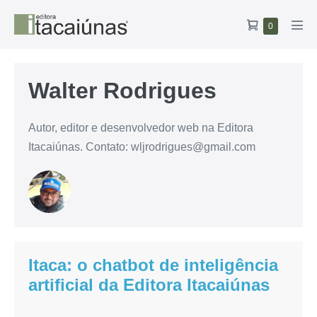
Ir
Carrinho
Itens
0
para
Alte
no
de
o
men
carrinho
compras
conteúdo
Walter Rodrigues
Autor, editor e desenvolvedor web na Editora
Itacaiúnas. Contato: wljrodrigues@gmail.com
Itaca: o chatbot de inteligência
artificial da Editora Itacaiúnas