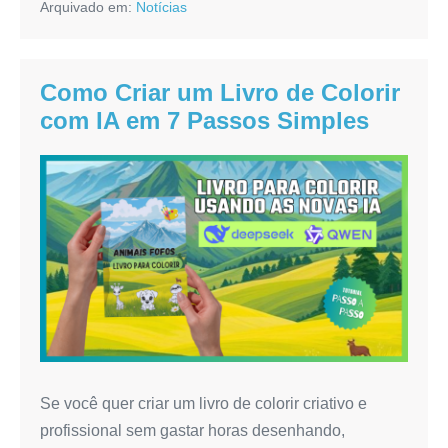
Arquivado em:
Notícias
Feira
do
Livro
de
Ananindeua
Como Criar um Livro de Colorir
2ª
edição
com IA em 7 Passos Simples
Como
Criar
um
Livro
de
Colorir
com
IA
em
Se você quer criar um livro de colorir criativo e
7
profissional sem gastar horas desenhando,
Passos