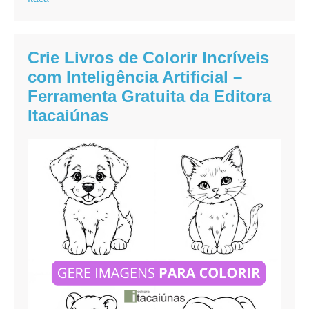
Itacaiúnas
Crie Livros de Colorir Incríveis
com Inteligência Artificial –
Ferramenta Gratuita da Editora
Itacaiúnas
Crie
Livros
de
Colorir
Incríveis
com
Inteligência
Artificial
–