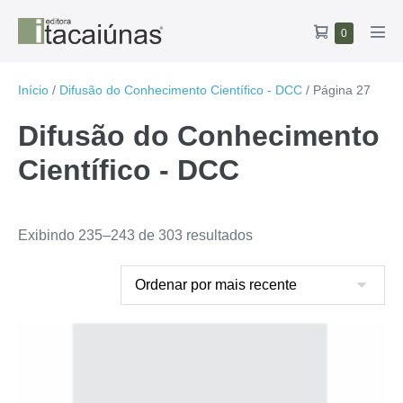
Ir
Carrinho
Itens
0
para
Alte
no
de
o
men
carrinho
compras
conteúdo
Início
/
Difusão do Conhecimento Científico - DCC
/ Página 27
Difusão do Conhecimento
Científico - DCC
Classificado
Exibindo 235–243 de 303 resultados
por
mais
recente