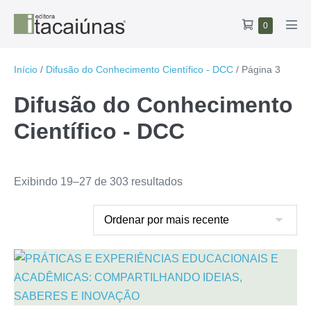
Ir
Carrinho
Itens
0
para
Alte
no
de
o
men
carrinho
compras
conteúdo
Início
/
Difusão do Conhecimento Científico - DCC
/ Página 3
Difusão do Conhecimento
Científico - DCC
Classificado
Exibindo 19–27 de 303 resultados
por
mais
recente