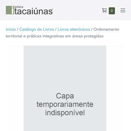
Ir
Carrinho
Itens
0
para
Alte
no
de
o
men
carrinho
compras
conteúdo
Início
/
Catálogo de Livros
/
Livros eletrônicos
/ Ordenamento
territorial e práticas integrativas em áreas protegidas