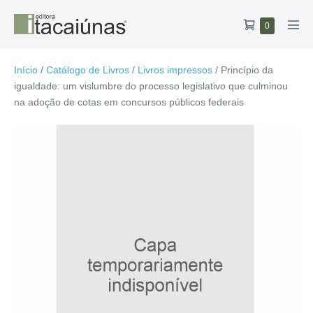
Ir
Carrinho
Itens
0
para
Alte
no
de
o
men
carrinho
compras
conteúdo
Início
/
Catálogo de Livros
/
Livros impressos
/ Princípio da
igualdade: um vislumbre do processo legislativo que culminou
na adoção de cotas em concursos públicos federais