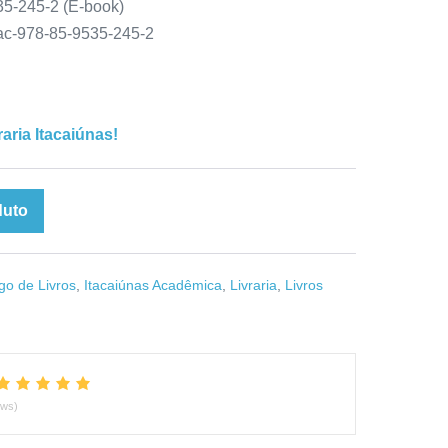
5-245-2 (E-book)
tac-978-85-9535-245-2
raria Itacaiúnas!
duto
go de Livros
,
Itacaiúnas Acadêmica
,
Livraria
,
Livros
ews)