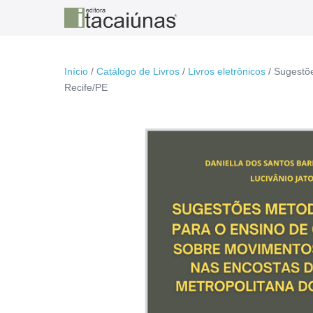
Ir
para
o
conteúdo
Início
/
Catálogo de Livros
/
Livros eletrônicos
/ Sugestõ
Recife/PE