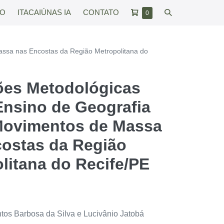
Carrinho
Alternar
RO
ITACAIÚNAS IA
CONTATO
Itens
0
no
de
pesquisar
carrinho
compras
assa nas Encostas da Região Metropolitana do
ões Metodológicas
Ensino de Geografia
Movimentos de Massa
ostas da Região
litana do Recife/PE
tos Barbosa da Silva e Lucivânio Jatobá