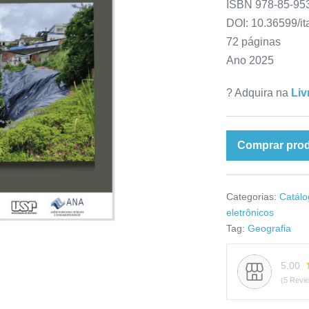
ISBN 978-85-953
DOI: 10.36599/i
72 páginas
Ano 2025
?️ Adquira na
Liv
Comprar pro
Categorias:
Catálo
eletrônicos
Tag:
Geografia
5.00
(5 Revi