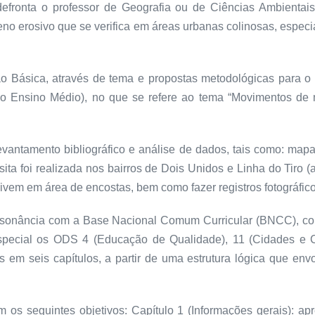
efronta o professor de Geografia ou de Ciências Ambientais
meno erosivo que se verifica em áreas urbanas colinosas, es
ão Básica, através de tema e propostas metodológicas para o
do Ensino Médio), no que se refere ao tema “Movimentos de
vantamento bibliográfico e análise de dados, tais como: mapas,
ita foi realizada nos bairros de Dois Unidos e Linha do Tiro 
vem em área de encostas, bem como fazer registros fotográfic
onsonância com a Base Nacional Comum Curricular (BNCC), co
pecial os ODS 4 (Educação de Qualidade), 11 (Cidades e 
em seis capítulos, a partir de uma estrutura lógica que envo
os seguintes objetivos: Capítulo 1 (Informações gerais): ap