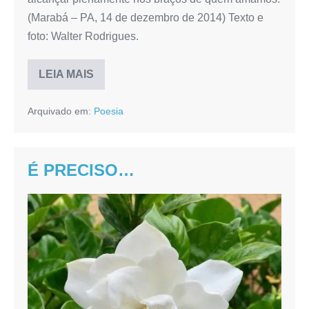
(Marabá – PA, 14 de dezembro de 2014) Texto e
foto: Walter Rodrigues.
LEIA MAIS
Do
alto
do
Arquivado em:
Poesia
terminal
da
Folha
32
É PRECISO…
É
PRECISO…