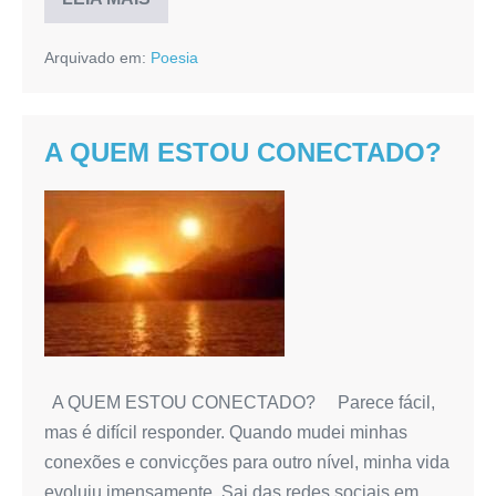
AMOR
A
FLUIR
Arquivado em:
Poesia
A QUEM ESTOU CONECTADO?
A
QUEM
ESTOU
CONECTADO?
A QUEM ESTOU CONECTADO? Parece fácil,
mas é difícil responder. Quando mudei minhas
conexões e convicções para outro nível, minha vida
evoluiu imensamente. Sai das redes sociais em