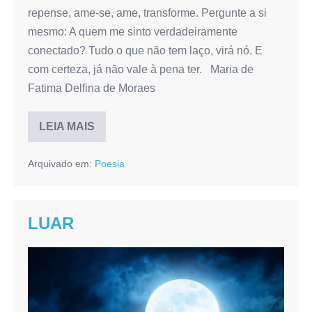
repense, ame-se, ame, transforme. Pergunte a si
mesmo: A quem me sinto verdadeiramente
conectado? Tudo o que não tem laço, virá nó. E
com certeza, já não vale à pena ter. Maria de
Fatima Delfina de Moraes
LEIA MAIS
A
QUEM
ESTOU
Arquivado em:
Poesia
CONECTADO?
LUAR
LUAR